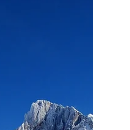
augmenter sa
sécurité intérieure
Cet article est extrait de Zélie n°87 -
Septembre 2023, à télécharger
gratuitement. Vivre sa vie, plutôt que
s’épuiser dans des...