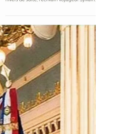
Une traversée des
Alpes en skis
Cet article est extrait de Zélie n°86 - Eté
2023, à télécharger gratuitement. Quatre
hivers de suite, l’écrivain voyageur Sylvain
Tesson...