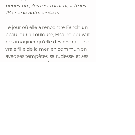
bébés, ou plus récemment, fêté les 
18 ans de notre aînée !
 »
Le jour où elle a rencontré Fanch un 
beau jour à Toulouse, Elsa ne pouvait 
pas imaginer qu’elle deviendrait une 
vraie fille de la mer, en communion 
avec ses tempêtes, sa rudesse, et ses 
moments suspendus entre eau et 
ciel. 
Solange Pinilla
Lire d'autres articles du dossier 
"Fascinantes mers" dans 
Zélie 
n°106 - Eté 2025
, à télécharger 
gratuitement.
> S'abonner à 
Zélie
, magazine 
numérique féminin et 