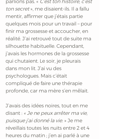
parlions pas. «
 C’est ton histoire, c’est 
ton secret 
», me disaient-ils. Il a fallu 
mentir, affirmer que j’étais partie 
quelques mois pour un travail – pour 
finir ma grossesse et accoucher, en 
réalité. J’ai retrouvé tout de suite ma 
silhouette habituelle. Cependant, 
j’avais les hormones de la grossesse 
qui chutaient. Le soir, je pleurais 
dans mon lit. J’ai vu des 
psychologues. Mais c’était 
compliqué de faire une thérapie 
profonde, car ma mère s’en mêlait. 
J’avais des idées noires, tout en me 
disant : 
« Je ne peux arrêter ma vie, 
puisque j’ai donné la vie.
 » Je me 
réveillais toutes les nuits entre 2 et 4 
heures du matin ; j’en ai parlé à une 