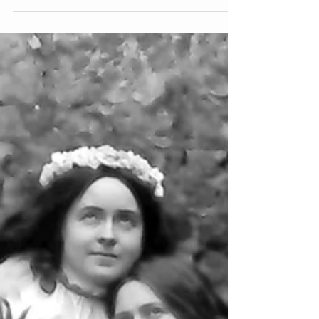
Sophie Barat,
fondatrice de
l’Institut des
Religieuses du Sacré-
Cœur
Une chatte miaule désespérément avec
ses six chatons. Sans doute cherche-t-elle
protection ! Elle la trouve car toute la
famille chat est...