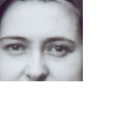
vaillant »
Etonnantes lignes de la petite Thérèse ! Au
milieu de son poème Jésus seul , la
carmélite livre des paroles pleines de
contraste qui en...