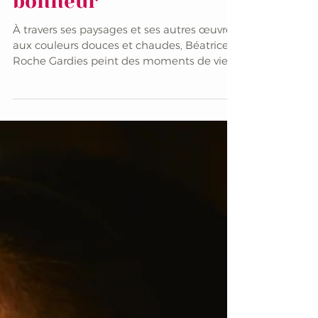
Béatrice Roche
Gardies, peintre du
bonheur
À travers ses paysages et ses autres œuvres
aux couleurs douces et chaudes, Béatrice
Roche Gardies peint des moments de vie
et de nature. Pour celle qui a failli mourir au
moins une fois, la vie est précieuse, et il est
important « d’apprendre à savourer les
moments heureux ». « J'ai dessiné avant de
parler », raconte Béatrice Roche Gardies.