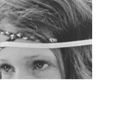
York en 1889,...