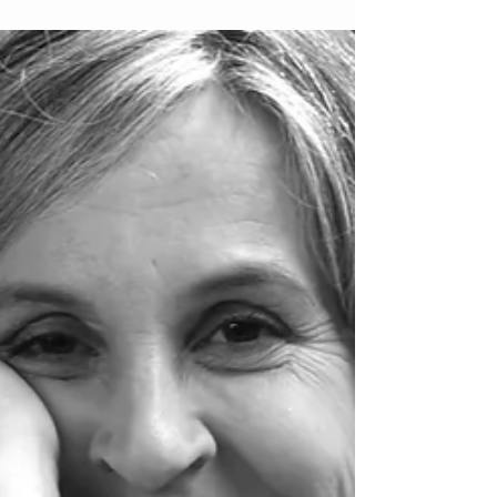
sauvé la vie »
Brigitte Bédard. Photo (c) Judith
Renauld/Le Verbe médias À l’âge de 11 ans,
Brigitte Bédard entend « Que ma joie
demeure » de Bach par...