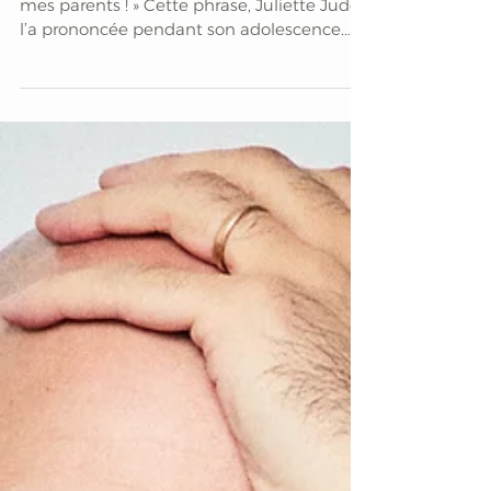
évidence
« Jamais je ne ferai le même métier que
mes parents ! » Cette phrase, Juliette Jude
l’a prononcée pendant son adolescence.
Ses parents s’appellent Amandine et
André Jude et ils sont peintres. Son grand-
père François Legrand l’est également. Son
arrière-arrière-grand-père, Mathurin
Méheut, est un peintre breton qui a son
musée à Lamballe (Côtes d’Armor). Enfant,
Juliette voyait sans cesse ses parents le
pinceau à la main ; ses cinq frères et sœurs
peignaient aussi ; mais ell