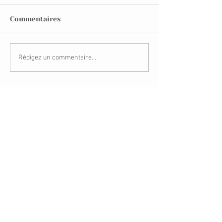
Commentaires
Rédigez un commentaire...
Derniers articles
[Témoignages] L’onction des
malades, pour davantage de vie
Mélissa : « Dans la confession,
Dieu nous relève »