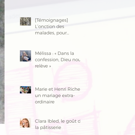
[Témoignages]
L’onction des
malades, pour
davantage de vie
Mélissa : « Dans la
confession, Dieu nous
relève »
Marie et Henri Richer,
un mariage extra-
ordinaire
Clara Ibled, le goût de
la pâtisserie