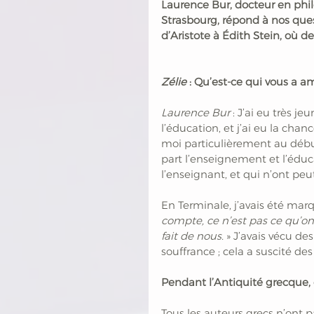
Laurence Bur, docteur en phil
Strasbourg, répond à nos quest
d’Aristote à Édith Stein, où d
Zélie 
: Qu’est-ce qui vous a am
Laurence Bur
 : J’ai eu très j
l’éducation, et j’ai eu la chan
moi particulièrement au débu
part l’enseignement et l’éduca
l’enseignant, et qui n’ont peu
En Terminale, j’avais été mar
compte, ce n’est pas ce qu’on
fait de nous.
 » J’avais vécu d
souffrance ; cela a suscité de
Pendant l’Antiquité grecque, o
Tous les auteurs grecs n’ont pa