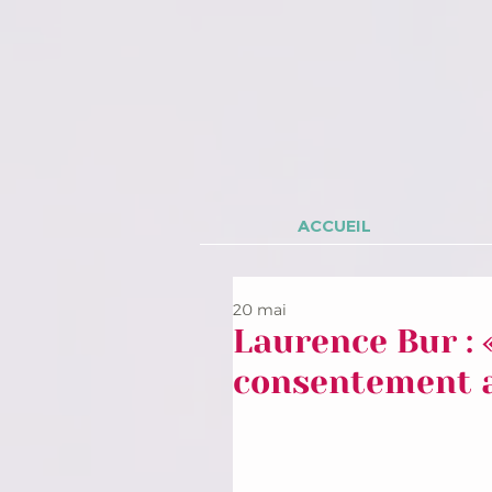
ACCUEIL
20 mai
Laurence Bur : «
consentement a