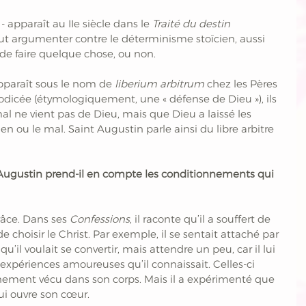
 apparaît au IIe siècle dans le
 Traité du destin 
eut argumenter contre le déterminisme stoïcien, aussi 
 de faire quelque chose, ou non. 
apparaît sous le nom de
 liberium arbitrum 
chez les Pères 
éodicée (étymologiquement, une « défense de Dieu »), ils 
l ne vient pas de Dieu, mais que Dieu a laissé les 
en ou le mal. Saint Augustin parle ainsi du libre arbitre 
Augustin prend-il en compte les conditionnements qui 
râce. Dans ses 
Confessions
, il raconte qu’il a souffert de 
choisir le Christ. Par exemple, il se sentait attaché par 
u’il voulait se convertir, mais attendre un peu, car il lui 
x expériences amoureuses qu’il connaissait. Celles-ci 
nnement vécu dans son corps. Mais il a expérimenté que 
 lui ouvre son cœur.