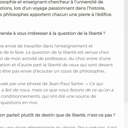
osophie et enseignant-chercheur à l’université de 
ions, lors d’un voyage passionnant dans l’histoire, 
es philosophes apportent chacun une pierre à l’édifice.
enée à vous intéresser à la question de la liberté ?
eune envie de travailler dans l’enseignement et 
ce de le faire. La question de la liberté est venue chez 
t de mon activité de professeur, du choc entre d’une 
tion et d’autre part la liberté de ceux qui sont devant 
t-être pas envie d’écouter un cours de philosophie... 
quée par une phrase de Jean-Paul Sartre : «
 Ce qui 
 a fait de nous, mais ce que nous faisons de ce qu’on a 
es conditionnements, qui ont été une source de 
s questions en moi.
n parlait plutôt de destin que de liberté, n’est-ce pas ?
s une vision déterministe du destin. Pour certains, il est 