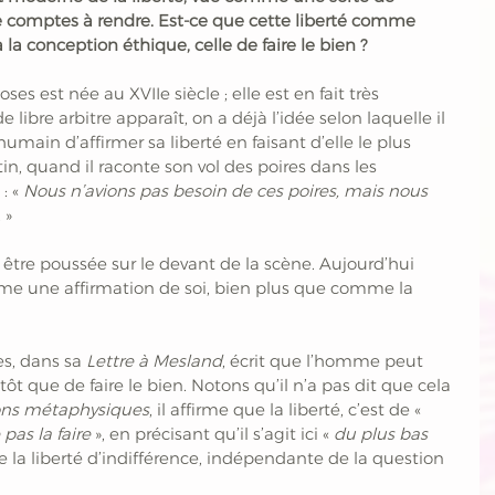
de comptes à rendre. Est-ce que cette liberté comme 
la conception éthique, celle de faire le bien ?
es est née au XVIIe siècle ; elle est en fait très 
ibre arbitre apparaît, on a déjà l’idée selon laquelle il 
 humain d’affirmer sa liberté en faisant d’elle le plus 
n, quand il raconte son vol des poires dans les 
: « 
Nous n’avions pas besoin de ces poires, mais nous 
. » 
a être poussée sur le devant de la scène. Aujourd’hui 
mme une affirmation de soi, bien plus que comme la 
s, dans sa 
Lettre à Mesland
, écrit que l’homme peut 
utôt que de faire le bien. Notons qu’il n’a pas dit que cela 
ons métaphysiques
, il affirme que la liberté, c’est de «
pas la faire
 », en précisant qu’il s’agit ici « 
du plus bas 
elle la liberté d’indifférence, indépendante de la question 