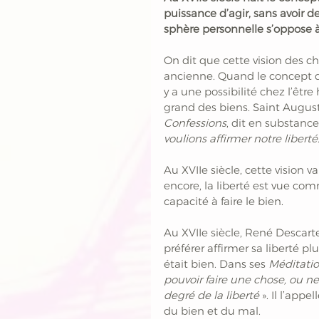
puissance d’agir, sans avoir 
sphère personnelle s’oppose à 
On dit que cette vision des chos
ancienne. Quand le concept de l
y a une possibilité chez l’être
grand des biens. Saint Augusti
Confessions
, dit en substance 
voulions affirmer notre liberté
Au XVIIe siècle, cette vision v
encore, la liberté est vue co
capacité à faire le bien.
Au XVIIe siècle, René Descarte
préférer affirmer sa liberté pl
était bien. Dans ses 
Méditati
pouvoir faire une chose, ou ne 
degré de la liberté
 ». Il l’app
du bien et du mal. 