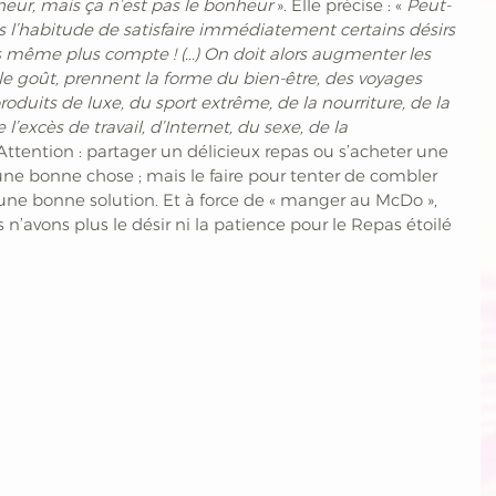
eur, mais ça n’est pas le bonheur
 ». Elle précise : «
 Peut-
s l’habitude de satisfaire immédiatement certains désirs 
même plus compte ! (...) On doit alors augmenter les 
le goût, prennent la forme du bien-être, des voyages 
roduits de luxe, du sport extrême, de la nourriture, de la 
’excès de travail, d’Internet, du sexe, de la 
. Attention : partager un délicieux repas ou s’acheter une 
 une bonne chose ; mais le faire pour tenter de combler 
e bonne solution. Et à force de « manger au McDo », 
n’avons plus le désir ni la patience pour le Repas étoilé 