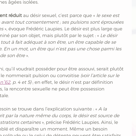
es âgées isolées.
vent réduit
 au désir sexuel, c’est parce que «
 le sexe est 
 avant tout consentement ; ses pulsions sont éprouvées 
es
 », évoque Frédéric Laupies. Le désir est plus large que 
miné par son objet, mais plutôt par le sujet : « 
Le désir 
tout à fait adéquat à son être, un être capable de se 
 En un mot, un être qui n’est pas une chose parmi les 
 de son être 
». 
ni, qu’il voudrait posséder pour être assouvi, serait plutôt 
n le nommerait pulsion ou convoitise 
(voir l’article sur le 
n°62
, p. 4 et 5)
 ; en effet, le désir n’est par définition 
lus, la rencontre sexuelle ne peut être possession 
tale.
esoin se trouve dans l’explication suivante : « 
A la 
rit par la nature même du corps, le désir est source de 
strations certaines 
», précise Frédéric Laupies. Ainsi, le 
mblé et disparaître un moment. Même un besoin 
 solitude ou le celui de détente peuvent être satisfaits, 