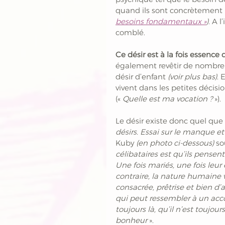
quand ils sont concrètement
besoins fondamentaux »
)
. A l
comblé. 
Ce désir est à la fois essence
également revêtir de nombreu
désir d’enfant
 (voir plus bas)
. 
vivent dans les petites décision
(« 
Quelle est ma vocation ? 
»). 
Le désir existe donc quel que 
désirs. Essai sur le manque e
Kuby
 (en photo ci-dessous) 
so
célibataires est qu’ils pensent
Une fois mariés, une fois leur é
contraire, la nature humaine v
consacrée, prêtrise et bien d
qui peut ressembler à un acco
toujours là, qu’il n’est toujou
bonheur 
». 