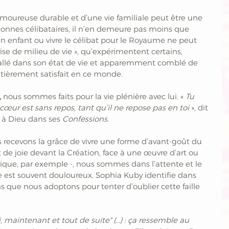
moureuse durable et d’une vie familiale peut être une 
sonnes célibataires, il n’en demeure pas moins que 
un enfant ou vivre le célibat pour le Royaume ne peut 
rise de milieu de vie », qu’expérimentent certains, 
llé dans son état de vie et apparemment comblé de 
ntièrement satisfait en ce monde.
,
 nous sommes faits pour la vie plénière avec lui. « 
Tu 
 cœur est sans repos, tant qu’il ne repose pas en toi 
», dit 
 à Dieu dans ses 
Confessions
.
ecevons la grâce de vivre une forme d’avant-goût du 
 de joie devant la Création, face à une œuvre d’art ou 
tique, par exemple -, nous sommes dans l’attente et le 
e est souvent douloureux. Sophia Kuby identifie dans 
ns que nous adoptons pour tenter d’oublier cette faille 
i, maintenant et tout de suite" (...) : ça ressemble au 