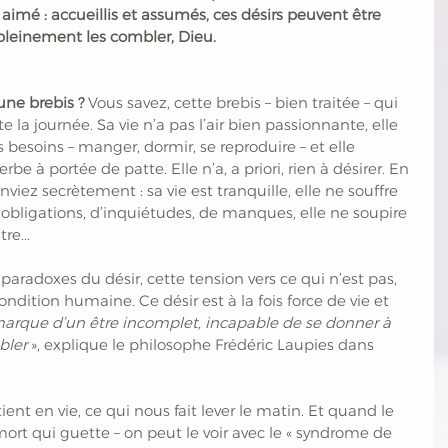
e aimé : accueillis et assumés, ces désirs peuvent être 
 pleinement les combler, Dieu.
une brebis ?
 Vous savez, cette brebis ­– bien traitée – qui 
 la journée. Sa vie n’a pas l’air bien passionnante, elle 
 besoins ­– manger, dormir, se reproduire – et elle 
be à portée de patte. Elle n’a, a priori, rien à désirer. En 
viez secrètement : sa vie est tranquille, elle ne souffre 
’obligations, d’inquiétudes, de manques, elle ne soupire 
e... 
paradoxes du désir, cette tension vers ce qui n’est pas, 
ondition humaine. Ce désir est à la fois force de vie et 
a marque d’un être incomplet, incapable de se donner à 
bler
 », explique le philosophe Frédéric Laupies dans 
ent en vie, ce qui nous fait lever le matin. Et quand le 
la mort qui guette – on peut le voir avec le « syndrome de 