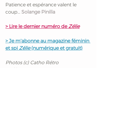
Patience et espérance valent le 
coup... 
Solange Pinilla
> 
Lire le dernier numéro de 
Zélie
> Je m'abonne au magazine féminin 
et spi 
Zélie 
(numérique et gratuit)
Photos (c) Catho Rétro
Mots-clés :
Catho Rétro
Armelle Pecqueriaux
Foi
Rencontre