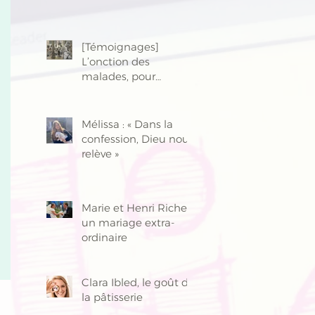
[Témoignages]
L’onction des
malades, pour
davantage de vie
Mélissa : « Dans la
confession, Dieu nous
relève »
Marie et Henri Richer,
un mariage extra-
ordinaire
Clara Ibled, le goût de
la pâtisserie