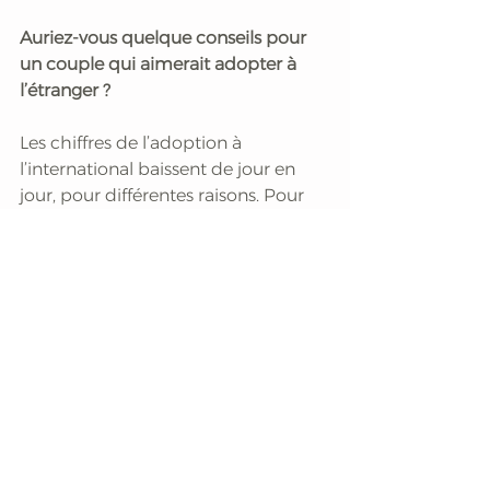
Auriez-vous quelque conseils pour 
un couple qui aimerait adopter à 
l’étranger ?
Les chiffres de l’adoption à 
l’international baissent de jour en 
jour, pour différentes raisons. Pour 
moi, ce qui peut beaucoup aider, 
c’est de s’installer dans le pays 
pendant 5 ou 6 ans, et d’adopter en 
tant que résident – ce que nous 
avions fait pour Olivia. Cela suppose 
de tout lâcher pour fonder sa 
famille ! J’encourage aussi les mères 
qui ont adopté à se sentir 
pleinement légitimes : après tout, ce 
sont elles qui font vivre l’enfant. 
Propos recueillis par Solange Pinilla