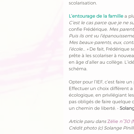
scolarisation.
L’entourage de la famille
 a pl
C’est le cas parce que je ne s
confie Frédérique. 
Mes parents
Puis ils ont vu l’épanouissemen
Mes beaux-parents, eux, cont
l’école... » 
De fait, Frédérique 
prête à les scolariser à nouvea
en âge d’aller au collège. L’id
schéma. 
Opter pour l’IEF, c’est faire u
Effectuer un choix différent 
écologique, en privilégiant le
pas obligés de faire quelque
un chemin de liberté. 
•
 Solang
Article paru dans 
Zélie 
n°30 (
Crédit photo (c) Solange Pinil