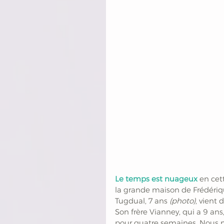
Le temps est nuageux
 en ce
la grande maison de Frédériqu
Tugdual, 7 ans 
(photo)
, vient
Son frère Vianney, qui a 9 an
pour quatre semaines. Nous mo