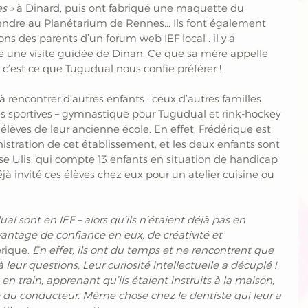
s » 
à Dinard, puis ont fabriqué une maquette du 
rendre au Planétarium de Rennes... Ils font également 
ions des parents d’un forum web IEF local : il y a 
tué une visite guidée de Dinan. Ce que sa mère appelle 
, c’est ce que Tugudual nous confie préférer ! 
rencontrer d’autres enfants : ceux d’autres familles 
tés sportives – gymnastique pour Tugudual et rink-hockey 
 élèves de leur ancienne école. En effet, Frédérique est 
istration de cet établissement, et les deux enfants sont 
e Ulis, qui compte 13 enfants en situation de handicap 
jà invité ces élèves chez eux pour un atelier cuisine ou 
l sont en IEF – alors qu’ils n’étaient déjà pas en 
davantage de confiance en eux, de créativité et 
rique. 
En effet, ils ont du temps et ne rencontrent que 
leur questions. Leur curiosité intellectuelle a décuplé ! 
en train, apprenant qu’ils étaient instruits à la maison, 
ne du conducteur. Même chose chez le dentiste qui leur a 