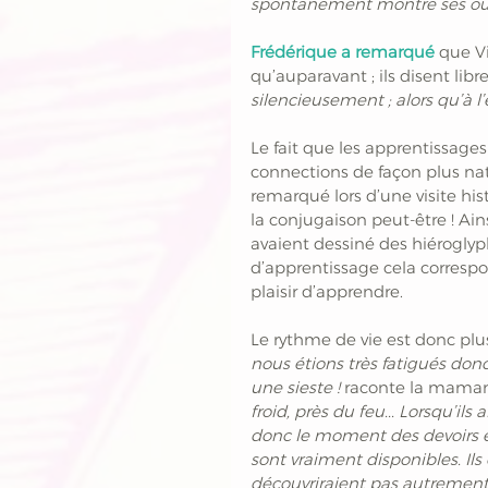
spontanément montré ses outi
Frédérique a remarqué
 que V
qu’auparavant ; ils disent lib
silencieusement ; alors qu’à l’é
Le fait que les apprentissage
connections de façon plus nat
remarqué lors d’une visite his
la conjugaison peut-être ! Ainsi
avaient dessiné des hiéroglyp
d’apprentissage cela correspon
plaisir d’apprendre.
Le rythme de vie est donc plus
nous étions très fatigués donc
une sieste ! 
raconte la maman
froid, près du feu... Lorsqu’ils 
donc le moment des devoirs étai
sont vraiment disponibles. Ils 
découvriraient pas autrement.