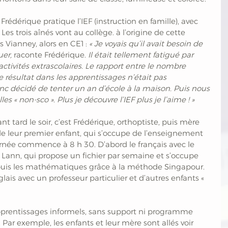
édérique pratique l’IEF (instruction en famille), avec 
es trois aînés vont au collège. à l’origine de cette 
s Vianney, alors en CE1 : 
« Je voyais qu’il avait besoin de 
er, 
raconte Frédérique.
 Il était tellement fatigué par 
d’activités extrascolaires. Le rapport entre le nombre 
le résultat dans les apprentissages n’était pas 
nc décidé de tenter un an d’école à la maison. Puis nous 
es « non-sco ». Plus je découvre l’IEF plus je l’aime ! »
t tard le soir, c’est Frédérique, orthoptiste, puis mère 
de leur premier enfant, qui s’occupe de l’enseignement 
rnée commence à 8 h 30. D’abord le français avec le 
Lann, qui propose un fichier par semaine et s’occupe 
; puis les mathématiques grâce à la méthode Singapour. 
lais avec un professeur particulier et d’autres enfants « 
pprentissages informels, sans support ni programme 
 Par exemple, les enfants et leur mère sont allés voir 