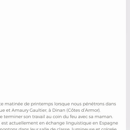
tte matinée de printemps lorsque nous pénétrons dans 
e et Amaury Gaultier, à Dinan (Côtes d’Armor). 
 de terminer son travail au coin du feu avec sa maman. 
s, est actuellement en échange linguistique en Espagne 
ntons dans leur salle de classe, lumineuse et colorée. 