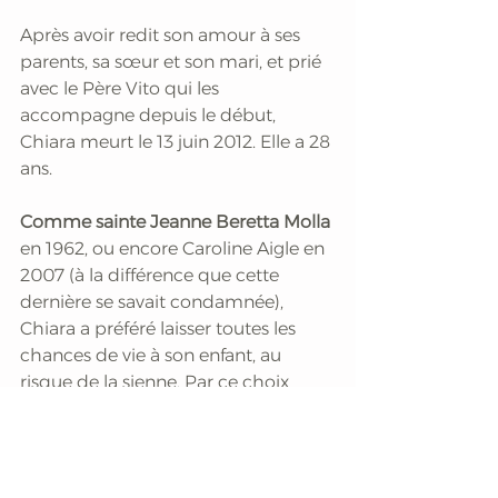
Après avoir redit son amour à ses 
parents, sa sœur et son mari, et prié 
avec le Père Vito qui les 
accompagne depuis le début, 
Chiara meurt le 13 juin 2012. Elle a 28 
ans. 
Comme sainte Jeanne Beretta Molla
en 1962, ou encore Caroline Aigle en 
2007 (à la différence que cette 
dernière se savait condamnée), 
Chiara a préféré laisser toutes les 
chances de vie à son enfant, au 
risque de la sienne. Par ce choix 
héroïque, la jeune Italienne a 
montré que même au cœur de la 
maladie – que ce soit la sienne ou 
celle de deux premiers enfants –, il y 