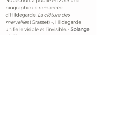
Nobécourt a publié en 2013 une 
biographique romancée 
d’Hildegarde, 
La clôture des 
merveilles 
(Grasset) -, Hildegarde 
unifie le visible et l’invisible. 
•
Solange 
Pinilla
A lire aussi > Article 
S'alimenter selon 
Hildegarde de Bingen
A écouter > 
Zélie - Le Podcast 
(épisode 17) : Isabelle Dauge, 
naturopathe
Article paru dans 
Zélie n°11
 (Juillet-
Août 2016)
 - 
Crédit photo : Codex 
des Liber Scivias/Wikimedia 
commons CC - et Wikimedia 
commons CC