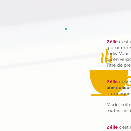
Zélie
c'est
gratuitem
mois. Vous 
qu'en versi
Titre de p
Zélie
c'est 
une conso
numérique 
Mode, cultu
toutes les d
Zélie
c'est