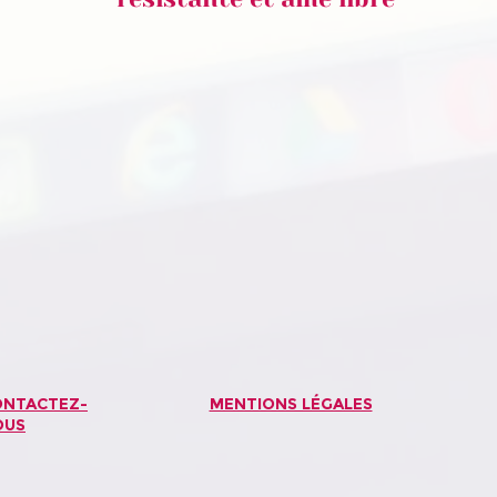
Publicité
dans
Zélie
>
ONTACTEZ-
MENTIONS LÉGALES
OUS