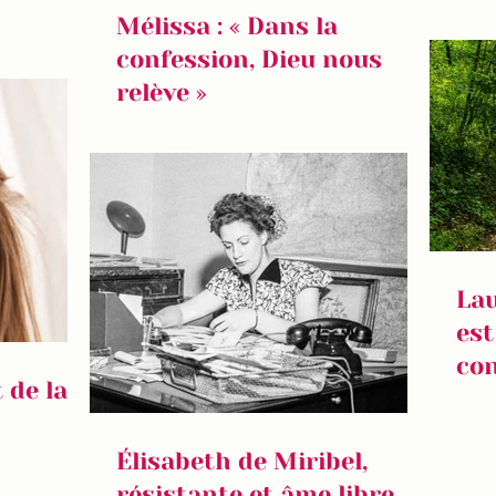
Mélissa : « Dans la
confession, Dieu nous
relève »
Lau
est
con
t de la
Élisabeth de Miribel,
résistante et âme libre