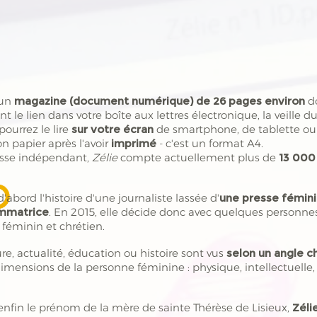
 un
magazine (document numérique) de 26 pages environ
d
ent
le lien dans votre boîte aux lettres électronique, la veille
pourrez le lire
sur votre écran
de smartphone, de tablette ou 
on papier après l'avoir
imprimé
- c'est un format A4.
resse indépendant,
Zélie
compte actuellement plus de
13 000
d'abord l'histoire d'une journaliste lassée d'
une presse fémini
mmatrice
. En 2015, elle décide donc avec quelques personn
féminin et chrétien.
re, actualité, éducation ou histoire sont vus
selon un angle c
imensions de la personne féminine : physique, intellectuelle, af
 enfin le prénom de la mère de sainte Thérèse de Lisieux,
Zéli