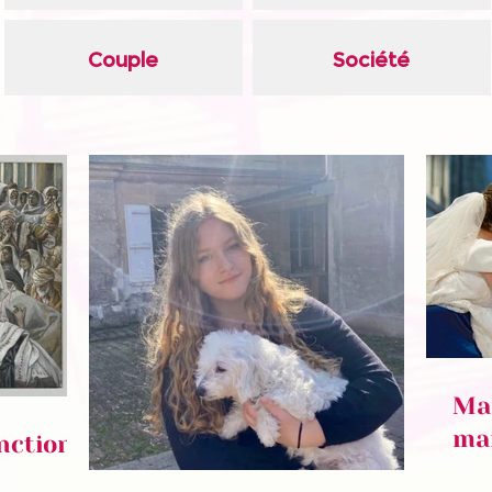
Couple
Société
Mar
mar
nction