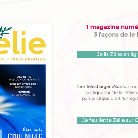
1 magazine numé
3 façons de le l
Je lis Zélie en li
Pour
télécharger
Zélie
sur mo
je clique sur "Je lis Zélie 
puis je clique droit "Enregis
Je feuillette Zélie sur