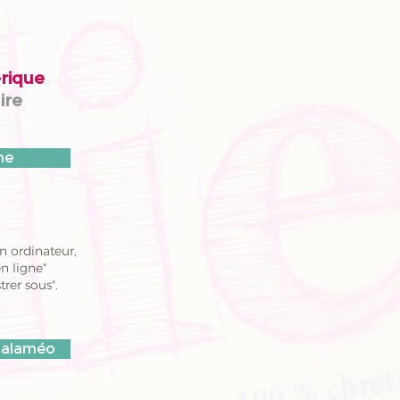
rique
ire
gne
n ordinateur,
en ligne"
trer sous".
 Calaméo