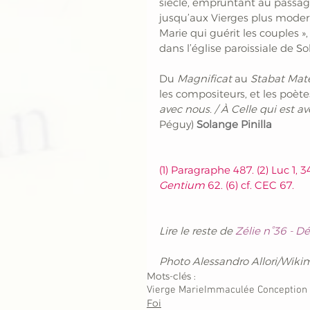
siècle, empruntant au passag
jusqu’aux Vierges plus modern
Marie qui guérit les couples »,
dans l’église paroissiale de So
Du 
Magnificat 
au 
Stabat Mat
les compositeurs, et les poètes
avec nous. / À Celle qui est av
Péguy) 
Solange Pinilla
(1) Paragraphe 487. (2) Luc 1, 34.
Gentium
 62. (6) cf. CEC 67.
Lire le reste de 
Zélie n°36 - 
Photo Alessandro Allori/Wi
Mots-clés :
Vierge Marie
Immaculée Conception
Foi