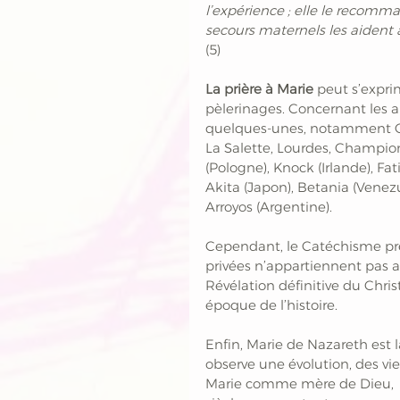
l’expérience ; elle le recomm
secours maternels les aident 
(5)
La prière à Marie
 peut s’expri
pèlerinages. Concernant les ap
quelques-unes, notamment Gu
La Salette, Lourdes, Champion 
(Pologne), Knock (Irlande), F
Akita (Japon), Betania (Venez
Arroyos (Argentine).
Cependant, le Catéchisme préc
privées n’appartiennent pas au
Révélation définitive du Chris
époque de l’histoire.
Enfin, Marie de Nazareth est 
observe une évolution, des vi
Marie comme mère de Dieu,  à 