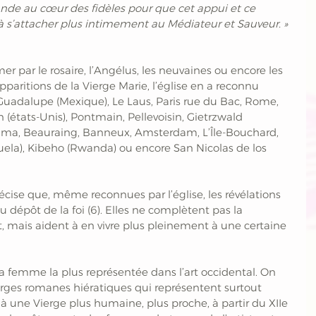
ande au cœur des fidèles pour que cet appui et ce 
à s’attacher plus intimement au Médiateur et Sauveur. » 
mer par le rosaire, l’Angélus, les neuvaines ou encore les 
paritions de la Vierge Marie, l’église en a reconnu 
adalupe (Mexique), Le Laus, Paris rue du Bac, Rome, 
(états-Unis), Pontmain, Pellevoisin, Gietrzwald 
atima, Beauraing, Banneux, Amsterdam, L’Île-Bouchard, 
uela), Kibeho (Rwanda) ou encore San Nicolas de los 
ise que, même reconnues par l’église, les révélations 
 dépôt de la foi (6). Elles ne complètent pas la 
t, mais aident à en vivre plus pleinement à une certaine 
la femme la plus représentée dans l’art occidental. On 
erges romanes hiératiques qui représentent surtout 
une Vierge plus humaine, plus proche, à partir du XIIe 