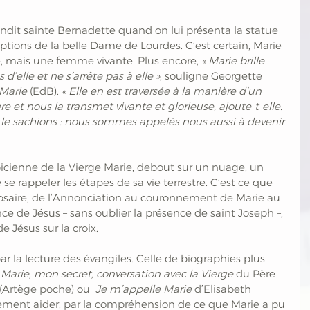
ndit sainte Bernadette quand on lui présenta la statue 
iptions de la belle Dame de Lourdes. C’est certain, Marie 
e, mais une femme vivante. Plus encore, 
« Marie brille 
d’elle et ne s’arrête pas à elle »
, souligne Georgette 
 Marie
 (EdB). 
« Elle en est traversée à la manière d’un 
ère et nous la transmet vivante et glorieuse, ajoute-t-elle. 
s le sachions : nous sommes appelés nous aussi à devenir 
lpicienne de la Vierge Marie, debout sur un nuage, un 
se rappeler les étapes de sa vie terrestre. C’est ce que 
rosaire, de l’Annonciation au couronnement de Marie au 
nce de Jésus – sans oublier la présence de saint Joseph –, 
 Jésus sur la croix. 
ar la lecture des évangiles. Celle de biographies plus 
 
Marie, mon secret, conversation avec la Vierge
 du Père 
(Artège poche) ou  
Je m’appelle Marie
 d’Elisabeth 
lement aider, par la compréhension de ce que Marie a pu 