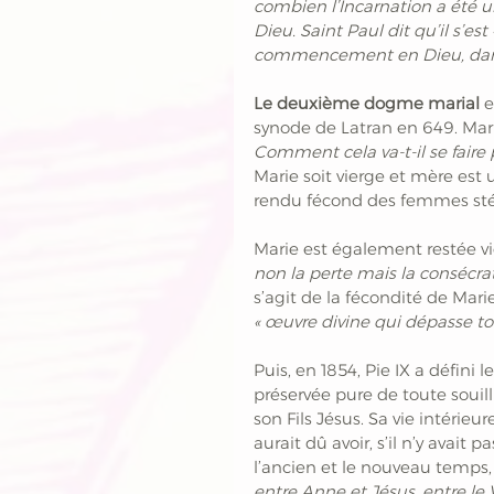
combien l’Incarnation a été u
Dieu. Saint Paul dit qu’il s’est
commencement en Dieu, dans 
Le deuxième dogme marial
 
synode de Latran en 649. Marie
Comment cela va-t-il se faire
Marie soit vierge et mère est 
rendu fécond des femmes stéril
Marie est également restée vie
non la perte mais la consécrat
s’agit de la fécondité de Mari
« œuvre divine qui dépasse t
Puis, en 1854, Pie IX a défin
préservée pure de toute souill
son Fils Jésus. Sa vie intérie
aurait dû avoir, s’il n’y avait 
l’ancien et le nouveau temps, a
entre Anne et Jésus, entre 