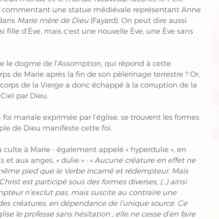
n commentant une statue médiévale représentant Anne 
 dans
 Marie mère de Dieu
 (Fayard). On peut dire aussi 
i fille d’Ève, mais c’est une nouvelle Ève, une Ève sans 
me le dogme de l’Assomption, qui répond à cette 
ps de Marie après la fin de son pèlerinage terrestre ? Or, 
 corps de la Vierge a donc échappé à la corruption de la 
Ciel par Dieu. 
foi mariale exprimée par l’église, se trouvent les formes 
ple de Dieu manifeste cette foi. 
 culte à Marie - également appelé « hyperdulie », en 
s et aux anges, « dulie » :
 « Aucune créature en effet ne 
 même pied que le Verbe incarné et rédempteur. Mais 
st est participé sous des formes diverses, (...) ainsi 
teur n’exclut pas, mais suscite au contraire une 
 des créatures, en dépendance de l’unique source. Ce 
ise le professe sans hésitation ; elle ne cesse d’en faire 