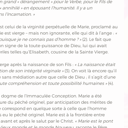
n grand « dérangement » pour le Verbe, pour le Fils de 
 « annihilé » en épousant l’humanité. Il y a un 
l’Incarnation. »
est celui de la virginité perpétuelle de Marie, proclamé au 
 est vierge – mais non ignorante, elle qui dit à l’ange : 
« 
 puisque je ne connais pas d’homme ? »
 (2). Le fait que 
un signe de la toute-puissance de Dieu, lui qui avait 
es telles qu’Elisabeth, cousine de la Sainte Vierge. 
rge après la naissance de son Fils :
 « La naissance était 
ion de son intégrité virginale » 
(3). On voit là encore qu’il 
e sans médiation autre que celle de Dieu ; il s’agit d’une
oute compréhension et toute possibilité humaines » 
(4).
i le dogme de l’Immaculée Conception. Marie a été 
ure du péché originel, par anticipation des mérites de 
ure correspond en quelque sorte à celle que l’homme 
pas eu le péché originel. Marie est à la frontière entre 
vant et après le salut par le Christ. 
« Marie est le pont 
le Vieux monde et le monde Nouveau
, raconte le Père 