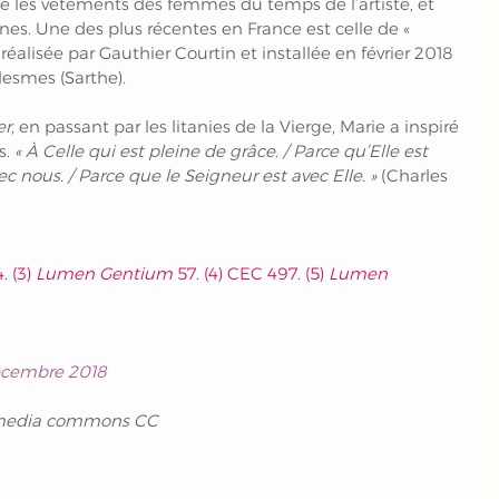
e les vêtements des femmes du temps de l’artiste, et 
es. Une des plus récentes en France est celle de « 
 réalisée par Gauthier Courtin et installée en février 2018 
lesmes (Sarthe). 
er
, en passant par les litanies de la Vierge, Marie a inspiré 
. 
« À Celle qui est pleine de grâce. / Parce qu’Elle est 
ec nous. / Parce que le Seigneur est avec Elle. »
 (Charles 
 (3) 
Lumen Gentium 
57. (4) CEC 497. (5)
 Lumen 
Décembre 2018
kimedia commons CC