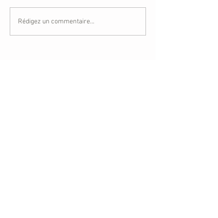
Rédigez un commentaire...
Derniers articles
[Témoignages] L’onction des
malades, pour davantage de vie
Mélissa : « Dans la confession,
Dieu nous relève »
Marie et Henri Richer, un