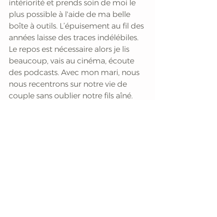
intériorité et prends soin de moi le 
plus possible à l'aide de ma belle 
boîte à outils. L’épuisement au fil des 
années laisse des traces indélébiles. 
Le repos est nécessaire alors je lis 
beaucoup, vais au cinéma, écoute 
des podcasts. Avec mon mari, nous 
nous recentrons sur notre vie de 
couple sans oublier notre fils aîné.
J’ai le désir de communiquer sur 
mon rôle d’aidant familial qui 
devrait être reconnu comme un 
métier à part entière dans les 
situations comme la nôtre. Aussi je 
lance mon blog 
Les Chroniques de 
Drôles de Bulles
 où j écris une fois 
par mois sur nos vies. 