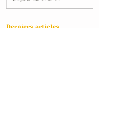
Derniers articles
[Témoignages] L’onction des
malades, pour davantage de vie
Mélissa : « Dans la confession,
Dieu nous relève »
Marie et Henri Richer, un
mariage extra-ordinaire